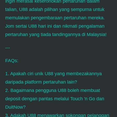
ingin merasai keseronokan pertaruhan dalam
talian, U88 adalah pilihan yang sempurna untuk
memulakan pengembaraan pertaruhan mereka.
Jom sertai U88 hari ini dan nikmati pengalaman
pertaruhan yang tiada tandingannya di Malaysia!
---
FAQs:
1. Apakah ciri unik U88 yang membezakannya
daripada platform pertaruhan lain?
2. Bagaimana pengguna U88 boleh membuat
deposit dengan pantas melalui Touch 'n Go dan
DuitNow?
3. Adakah U88 menawarkan sokongan pelanggan