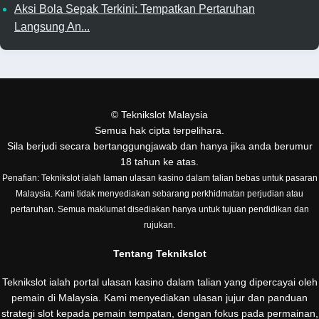
Aksi Bola Sepak Terkini: Tempatkan Pertaruhan
Langsung An...
©
Teknikslot Malaysia
Semua hak cipta terpelihara.
Sila berjudi secara bertanggungjawab dan hanya jika anda berumur
18 tahun ke atas.
Penafian: Teknikslot ialah laman ulasan kasino dalam talian bebas untuk pasaran
Malaysia. Kami tidak menyediakan sebarang perkhidmatan perjudian atau
pertaruhan. Semua maklumat disediakan hanya untuk tujuan pendidikan dan
rujukan.
Tentang Teknikslot
Teknikslot ialah portal ulasan kasino dalam talian yang dipercayai oleh
pemain di Malaysia. Kami menyediakan ulasan jujur dan panduan
strategi slot kepada pemain tempatan, dengan fokus pada permainan,