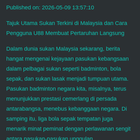
Published on: 2026-05-09 13:57:10
Tajuk Utama Sukan Terkini di Malaysia dan Cara
Pengguna U88 Membuat Pertaruhan Langsung
Dalam dunia sukan Malaysia sekarang, berita
hangat mengenai kejayaan pasukan kebangsaan
dalam pelbagai sukan seperti badminton, bola
sepak, dan sukan lasak menjadi tumpuan utama.
Pasukan badminton negara kita, misalnya, terus
menunjukkan prestasi cemerlang di persada
antarabangsa, menebus kebanggaan negara. Di
samping itu, liga bola sepak tempatan juga
menarik minat peminat dengan perlawanan sengit
antara pasukan-pasukan unggulan.