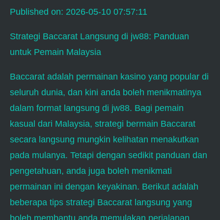
Published on: 2026-05-10 07:57:11
Strategi Baccarat Langsung di jw88: Panduan
untuk Pemain Malaysia
Baccarat adalah permainan kasino yang popular di
seluruh dunia, dan kini anda boleh menikmatinya
dalam format langsung di jw88. Bagi pemain
kasual dari Malaysia, strategi bermain Baccarat
secara langsung mungkin kelihatan menakutkan
pada mulanya. Tetapi dengan sedikit panduan dan
pengetahuan, anda juga boleh menikmati
permainan ini dengan keyakinan. Berikut adalah
beberapa tips strategi Baccarat langsung yang
boleh membantu anda memulakan perjalanan