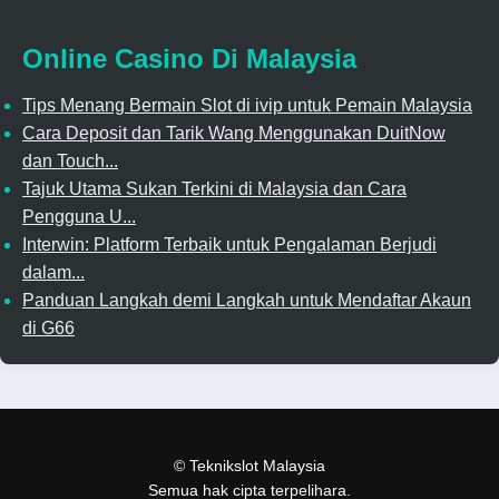
Online Casino Di Malaysia
Tips Menang Bermain Slot di ivip untuk Pemain Malaysia
Cara Deposit dan Tarik Wang Menggunakan DuitNow
dan Touch...
Tajuk Utama Sukan Terkini di Malaysia dan Cara
Pengguna U...
Interwin: Platform Terbaik untuk Pengalaman Berjudi
dalam...
Panduan Langkah demi Langkah untuk Mendaftar Akaun
di G66
©
Teknikslot Malaysia
Semua hak cipta terpelihara.