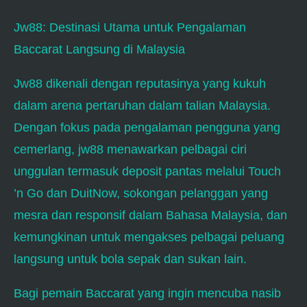
Jw88: Destinasi Utama untuk Pengalaman
Baccarat Langsung di Malaysia
Jw88 dikenali dengan reputasinya yang kukuh
dalam arena pertaruhan dalam talian Malaysia.
Dengan fokus pada pengalaman pengguna yang
cemerlang, jw88 menawarkan pelbagai ciri
unggulan termasuk deposit pantas melalui Touch
’n Go dan DuitNow, sokongan pelanggan yang
mesra dan responsif dalam Bahasa Malaysia, dan
kemungkinan untuk mengakses pelbagai peluang
langsung untuk bola sepak dan sukan lain.
Bagi pemain Baccarat yang ingin mencuba nasib