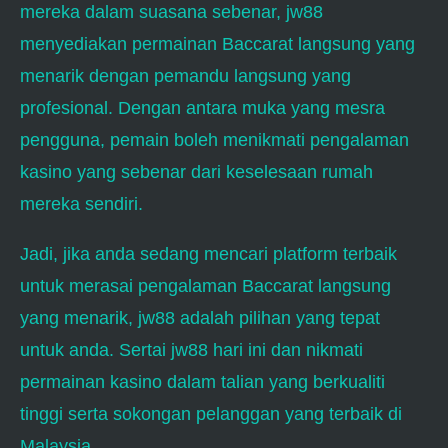
mereka dalam suasana sebenar, jw88
menyediakan permainan Baccarat langsung yang
menarik dengan pemandu langsung yang
profesional. Dengan antara muka yang mesra
pengguna, pemain boleh menikmati pengalaman
kasino yang sebenar dari keselesaan rumah
mereka sendiri.
Jadi, jika anda sedang mencari platform terbaik
untuk merasai pengalaman Baccarat langsung
yang menarik, jw88 adalah pilihan yang tepat
untuk anda. Sertai jw88 hari ini dan nikmati
permainan kasino dalam talian yang berkualiti
tinggi serta sokongan pelanggan yang terbaik di
Malaysia.