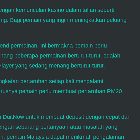
engan kemunculan kasino dalam talian seperti
ing. Bagi pemain yang ingin meningkatkan peluang
rend permainan. Ini bermakna pemain perlu
ang beberapa permainan berturut-turut, adalah
Player yang sedang menang berturut-turut.
ingkatan pertaruhan setiap kali mengalami
terusnya pemain perlu membuat pertaruhan RM20
dan DuitNow untuk membuat deposit dengan cepat dan
engan sebarang pertanyaan atau masalah yang
ain, pemain Malaysia dapat menikmati pengalaman