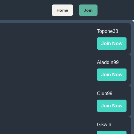
Home
Join
Topone33
Join Now
Aladdin99
Join Now
Club99
Join Now
GSwin