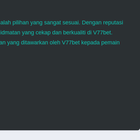
dalah pilihan yang sangat sesuai. Dengan reputasi
dmatan yang cekap dan berkualiti di V77bet.
han yang ditawarkan oleh V77bet kepada pemain