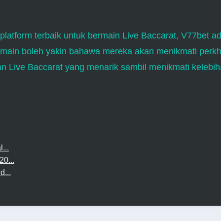
platform terbaik untuk bermain Live Baccarat, V77bet a
pemain boleh yakin bahawa mereka akan menikmati perkhi
n Live Baccarat yang menarik sambil menikmati kelebi
...
0...
...