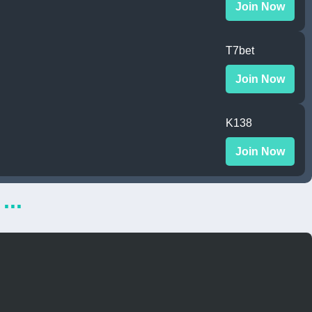
Join Now
T7bet
Join Now
K138
Join Now
...