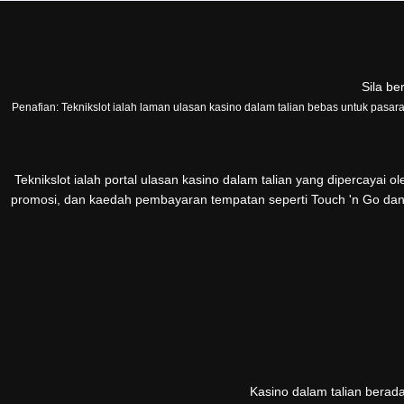
Sila be
Penafian: Teknikslot ialah laman ulasan kasino dalam talian bebas untuk pas
Teknikslot ialah portal ulasan kasino dalam talian yang dipercaya
promosi, dan kaedah pembayaran tempatan seperti Touch 'n Go dan
Kasino dalam talian berad