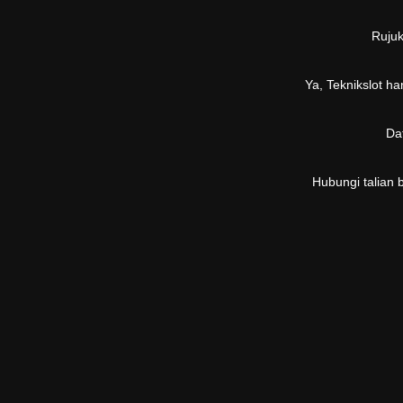
Rujuk
Ya, Teknikslot 
Da
Hubungi talian 