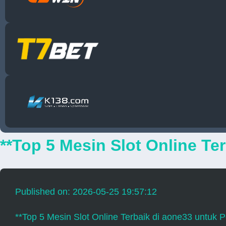
**Top 5 Mesin Slot Online Te
Published on: 2026-05-25 19:57:12
**Top 5 Mesin Slot Online Terbaik di aone33 untuk 