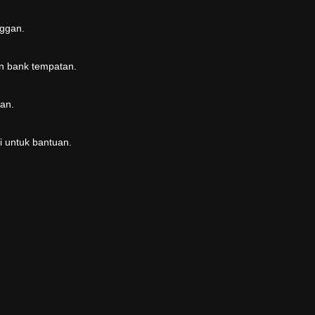
nggan.
n bank tempatan.
an.
i untuk bantuan.