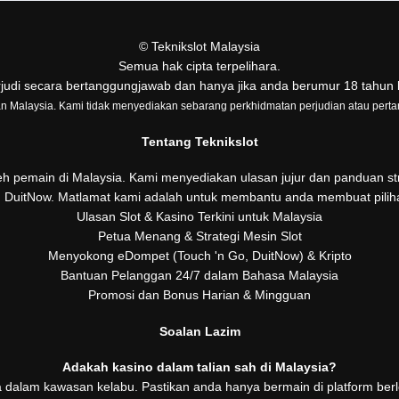
©
Teknikslot Malaysia
Semua hak cipta terpelihara.
rjudi secara bertanggungjawab dan hanya jika anda berumur 18 tahun 
aran Malaysia. Kami tidak menyediakan sebarang perkhidmatan perjudian atau pert
Tentang Teknikslot
i oleh pemain di Malaysia. Kami menyediakan ulasan jujur dan panduan 
 DuitNow. Matlamat kami adalah untuk membantu anda membuat piliha
Ulasan Slot & Kasino Terkini untuk Malaysia
Petua Menang & Strategi Mesin Slot
Menyokong eDompet (Touch 'n Go, DuitNow) & Kripto
Bantuan Pelanggan 24/7 dalam Bahasa Malaysia
Promosi dan Bonus Harian & Mingguan
Soalan Lazim
Adakah kasino dalam talian sah di Malaysia?
a dalam kawasan kelabu. Pastikan anda hanya bermain di platform berle