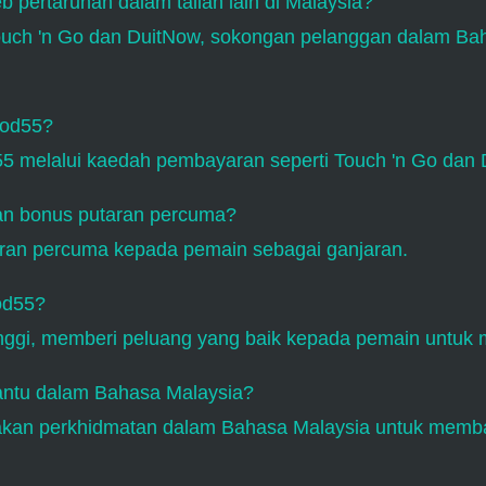
pertaruhan dalam talian lain di Malaysia?
uch 'n Go dan DuitNow, sokongan pelanggan dalam Bah
god55?
5 melalui kaedah pembayaran seperti Touch 'n Go dan 
an bonus putaran percuma?
aran percuma kepada pemain sebagai ganjaran.
od55?
nggi, memberi peluang yang baik kepada pemain untuk
ntu dalam Bahasa Malaysia?
akan perkhidmatan dalam Bahasa Malaysia untuk memb