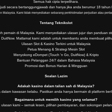
Semua hak cipta terpelihara.
rjudi secara bertanggungjawab dan hanya jika anda berumur 18 tahun 
aran Malaysia. Kami tidak menyediakan sebarang perkhidmatan perjudian atau pert
Tentang Teknikslot
i oleh pemain di Malaysia. Kami menyediakan ulasan jujur dan panduan 
 DuitNow. Matlamat kami adalah untuk membantu anda membuat piliha
Ulasan Slot & Kasino Terkini untuk Malaysia
Petua Menang & Strategi Mesin Slot
Menyokong eDompet (Touch 'n Go, DuitNow) & Kripto
Bantuan Pelanggan 24/7 dalam Bahasa Malaysia
Promosi dan Bonus Harian & Mingguan
Soalan Lazim
Adakah kasino dalam talian sah di Malaysia?
a dalam kawasan kelabu. Pastikan anda hanya bermain di platform berle
Bagaimana untuk memilih kasino yang selamat?
 ulasan kami – semak lesen, pilihan pembayaran, dan sokongan pela