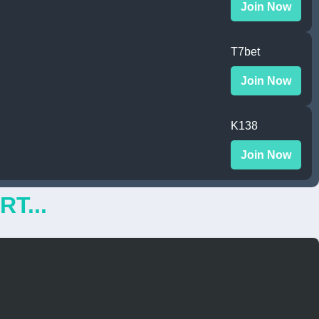
Join Now
T7bet
Join Now
K138
Join Now
RT...