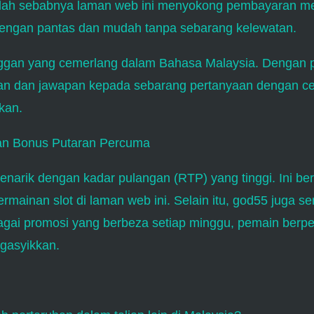
lah sebabnya laman web ini menyokong pembayaran mela
dengan pantas dan mudah tanpa sebarang kelewatan.
nggan yang cemerlang dalam Bahasa Malaysia. Dengan
n dan jawapan kepada sebarang pertanyaan dengan cepa
kan.
dan Bonus Putaran Percuma
narik dengan kadar pulangan (RTP) yang tinggi. Ini b
ermainan slot di laman web ini. Selain itu, god55 juga
ai promosi yang berbeza setiap minggu, pemain berpe
gasyikkan.