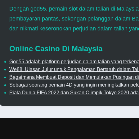
Dengan god55, pemain slot dalam talian di Malaysi
pembayaran pantas, sokongan pelanggan dalam Baha
dan nikmati keseronokan perjudian dalam talian yan
Online Casino Di Malaysia
God55 adalah platform perjudian dalam talian yang terkena.
We88: Ulasan Jujur untuk Pengalaman Bertaruh dalam Tali
Bagaimana Membuat Deposit dan Memulakan Pusingan di P
Sebagai seorang pemain 4D yang ingin meningkatkan pelu
Piala Dunia FIFA 2022 dan Sukan Olimpik Tokyo 2020 adal