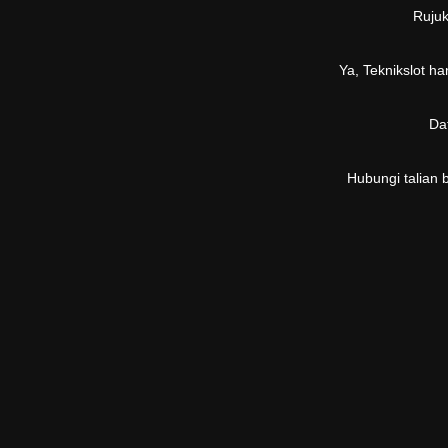
Rujuk
Ya, Teknikslot 
Da
Hubungi talian 