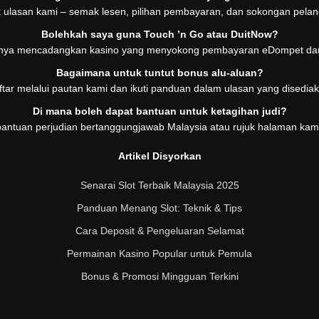
 ulasan kami – semak lesen, pilihan pembayaran, dan sokongan pela
Bolehkah saya guna Touch ’n Go atau DuitNow?
hanya mencadangkan kasino yang menyokong pembayaran eDompet da
Bagaimana untuk tuntut bonus alu-aluan?
ftar melalui pautan kami dan ikuti panduan dalam ulasan yang disediak
Di mana boleh dapat bantuan untuk ketagihan judi?
bantuan perjudian bertanggungjawab Malaysia atau rujuk halaman kam
Artikel Disyorkan
Senarai Slot Terbaik Malaysia 2025
Panduan Menang Slot: Teknik & Tips
Cara Deposit & Pengeluaran Selamat
Permainan Kasino Popular untuk Pemula
Bonus & Promosi Mingguan Terkini