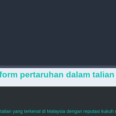
rm pertaruhan dalam talian 
ian yang terkenal di Malaysia dengan reputasi kukuh da