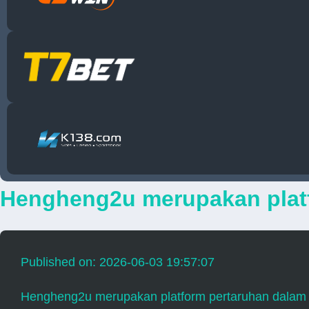
Hengheng2u merupakan platfo
Published on: 2026-06-03 19:57:07
Hengheng2u merupakan platform pertaruhan dalam tal