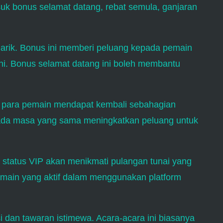
k bonus selamat datang, rebat semula, ganjaran
rik. Bonus ini memberi peluang kepada pemain
ini. Bonus selamat datang ini boleh membantu
n para pemain mendapat kembali sebahagian
ada masa yang sama meningkatkan peluang untuk
status VIP akan menikmati pulangan tunai yang
pemain yang aktif dalam menggunakan platform
 dan tawaran istimewa. Acara-acara ini biasanya