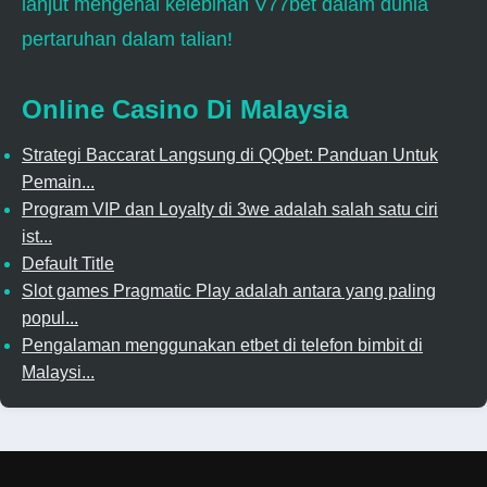
lanjut mengenai kelebihan V77bet dalam dunia
pertaruhan dalam talian!
Online Casino Di Malaysia
Strategi Baccarat Langsung di QQbet: Panduan Untuk
Pemain...
Program VIP dan Loyalty di 3we adalah salah satu ciri
ist...
Default Title
Slot games Pragmatic Play adalah antara yang paling
popul...
Pengalaman menggunakan etbet di telefon bimbit di
Malaysi...