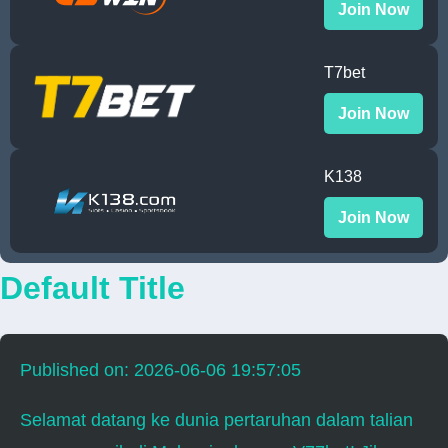
Join Now
T7bet
Join Now
K138
Join Now
Default Title
Published on: 2026-06-06 19:57:05
Selamat datang ke dunia pertaruhan dalam talian