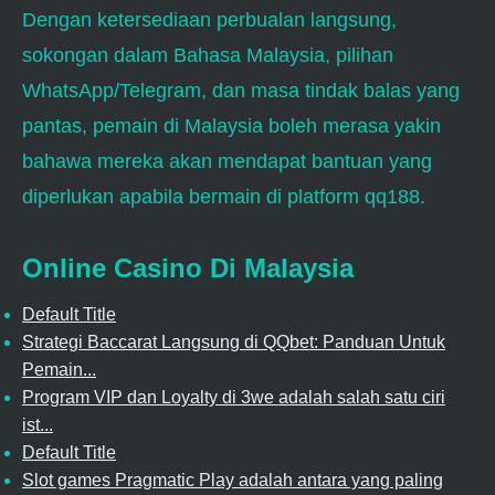
Dengan ketersediaan perbualan langsung,
sokongan dalam Bahasa Malaysia, pilihan
WhatsApp/Telegram, dan masa tindak balas yang
pantas, pemain di Malaysia boleh merasa yakin
bahawa mereka akan mendapat bantuan yang
diperlukan apabila bermain di platform qq188.
Online Casino Di Malaysia
Default Title
Strategi Baccarat Langsung di QQbet: Panduan Untuk
Pemain...
Program VIP dan Loyalty di 3we adalah salah satu ciri
ist...
Default Title
Slot games Pragmatic Play adalah antara yang paling