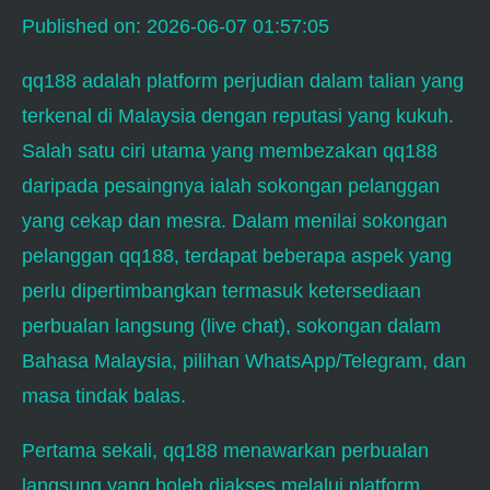
Published on: 2026-06-07 01:57:05
qq188 adalah platform perjudian dalam talian yang
terkenal di Malaysia dengan reputasi yang kukuh.
Salah satu ciri utama yang membezakan qq188
daripada pesaingnya ialah sokongan pelanggan
yang cekap dan mesra. Dalam menilai sokongan
pelanggan qq188, terdapat beberapa aspek yang
perlu dipertimbangkan termasuk ketersediaan
perbualan langsung (live chat), sokongan dalam
Bahasa Malaysia, pilihan WhatsApp/Telegram, dan
masa tindak balas.
Pertama sekali, qq188 menawarkan perbualan
langsung yang boleh diakses melalui platform