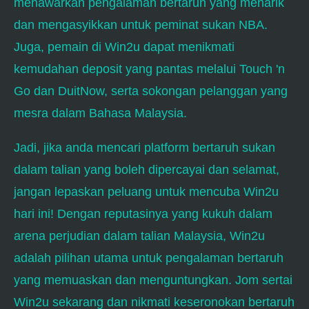
menawarkan pengalaman bertaruh yang menarik
dan mengasyikkan untuk peminat sukan NBA.
Juga, pemain di Win2u dapat menikmati
kemudahan deposit yang pantas melalui Touch 'n
Go dan DuitNow, serta sokongan pelanggan yang
mesra dalam Bahasa Malaysia.
Jadi, jika anda mencari platform bertaruh sukan
dalam talian yang boleh dipercayai dan selamat,
jangan lepaskan peluang untuk mencuba Win2u
hari ini! Dengan reputasinya yang kukuh dalam
arena perjudian dalam talian Malaysia, Win2u
adalah pilihan utama untuk pengalaman bertaruh
yang memuaskan dan menguntungkan. Jom sertai
Win2u sekarang dan nikmati keseronokan bertaruh