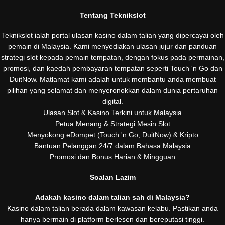
Tentang Teknikslot
Teknikslot ialah portal ulasan kasino dalam talian yang dipercayai oleh
pemain di Malaysia. Kami menyediakan ulasan jujur dan panduan
strategi slot kepada pemain tempatan, dengan fokus pada permainan,
promosi, dan kaedah pembayaran tempatan seperti Touch 'n Go dan
DuitNow. Matlamat kami adalah untuk membantu anda membuat
pilihan yang selamat dan menyeronokkan dalam dunia pertaruhan
digital.
Ulasan Slot & Kasino Terkini untuk Malaysia
Petua Menang & Strategi Mesin Slot
Menyokong eDompet (Touch 'n Go, DuitNow) & Kripto
Bantuan Pelanggan 24/7 dalam Bahasa Malaysia
Promosi dan Bonus Harian & Mingguan
Soalan Lazim
Adakah kasino dalam talian sah di Malaysia?
Kasino dalam talian berada dalam kawasan kelabu. Pastikan anda
hanya bermain di platform berlesen dan bereputasi tinggi.