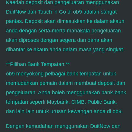
Kaedah deposit dan pengeluaran menggunakan
DuitNow dan Touch ’n Go di ob9 adalah sangat
pantas. Deposit akan dimasukkan ke dalam akaun
anda dengan serta-merta manakala pengeluaran
akan diproses dengan segera dan dana akan
dihantar ke akaun anda dalam masa yang singkat.
**Pilihan Bank Tempatan:**
ob9 menyokong pelbagai bank tempatan untuk
memudahkan pemain dalam membuat deposit dan
pengeluaran. Anda boleh menggunakan bank-bank
tempatan seperti Maybank, CIMB, Public Bank,
dan lain-lain untuk urusan kewangan anda di ob9.
Dengan kemudahan menggunakan DuitNow dan