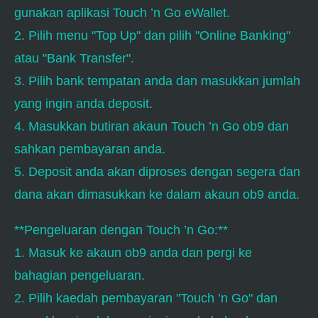
gunakan aplikasi Touch ’n Go eWallet.
2. Pilih menu "Top Up" dan pilih "Online Banking"
atau "Bank Transfer".
3. Pilih bank tempatan anda dan masukkan jumlah
yang ingin anda deposit.
4. Masukkan butiran akaun Touch ’n Go ob9 dan
sahkan pembayaran anda.
5. Deposit anda akan diproses dengan segera dan
dana akan dimasukkan ke dalam akaun ob9 anda.
**Pengeluaran dengan Touch ’n Go:**
1. Masuk ke akaun ob9 anda dan pergi ke
bahagian pengeluaran.
2. Pilih kaedah pembayaran "Touch ’n Go" dan