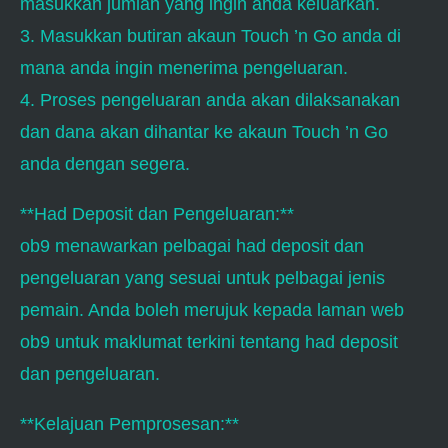
masukkan jumlah yang ingin anda keluarkan.
3. Masukkan butiran akaun Touch ’n Go anda di
mana anda ingin menerima pengeluaran.
4. Proses pengeluaran anda akan dilaksanakan
dan dana akan dihantar ke akaun Touch ’n Go
anda dengan segera.
**Had Deposit dan Pengeluaran:**
ob9 menawarkan pelbagai had deposit dan
pengeluaran yang sesuai untuk pelbagai jenis
pemain. Anda boleh merujuk kepada laman web
ob9 untuk maklumat terkini tentang had deposit
dan pengeluaran.
**Kelajuan Pemprosesan:**