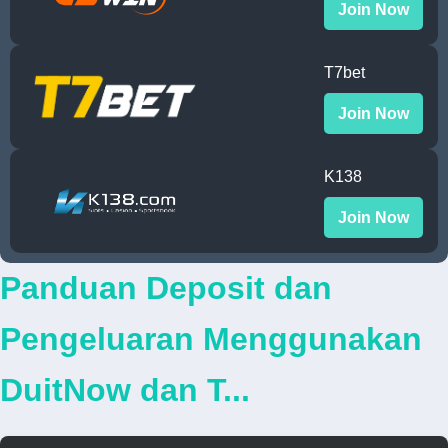
Join Now
T7bet
Join Now
K138
Join Now
Panduan Deposit dan
Pengeluaran Menggunakan
DuitNow dan T...