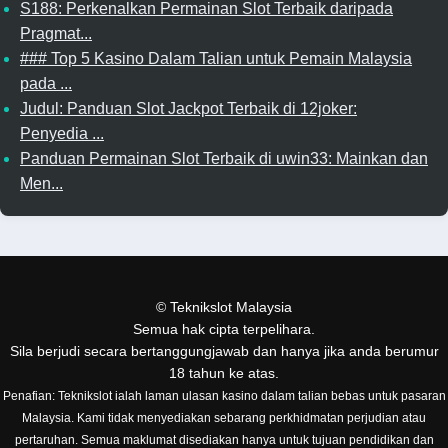
S188: Perkenalkan Permainan Slot Terbaik daripada
Pragmat...
### Top 5 Kasino Dalam Talian untuk Pemain Malaysia
pada ...
Judul: Panduan Slot Jackpot Terbaik di 12joker:
Penyedia ...
Panduan Permainan Slot Terbaik di uwin33: Mainkan dan
Men...
©
Teknikslot Malaysia
Semua hak cipta terpelihara.
Sila berjudi secara bertanggungjawab dan hanya jika anda berumur
18 tahun ke atas.
Penafian: Teknikslot ialah laman ulasan kasino dalam talian bebas untuk pasaran
Malaysia. Kami tidak menyediakan sebarang perkhidmatan perjudian atau
pertaruhan. Semua maklumat disediakan hanya untuk tujuan pendidikan dan