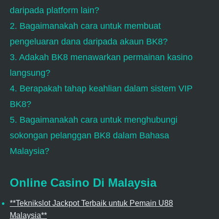
daripada platform lain?
2. Bagaimanakah cara untuk membuat
pengeluaran dana daripada akaun BK8?
3. Adakah BK8 menawarkan permainan kasino
langsung?
4. Berapakah tahap keahlian dalam sistem VIP
BK8?
5. Bagaimanakah cara untuk menghubungi
sokongan pelanggan BK8 dalam Bahasa
Malaysia?
Online Casino Di Malaysia
**Teknikslot Jackpot Terbaik untuk Pemain U88
Malaysia**