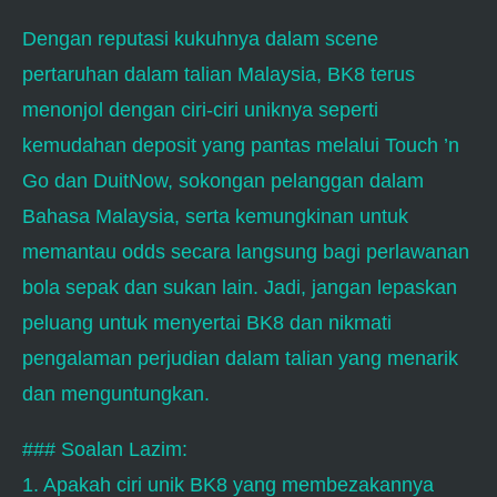
Dengan reputasi kukuhnya dalam scene
pertaruhan dalam talian Malaysia, BK8 terus
menonjol dengan ciri-ciri uniknya seperti
kemudahan deposit yang pantas melalui Touch ’n
Go dan DuitNow, sokongan pelanggan dalam
Bahasa Malaysia, serta kemungkinan untuk
memantau odds secara langsung bagi perlawanan
bola sepak dan sukan lain. Jadi, jangan lepaskan
peluang untuk menyertai BK8 dan nikmati
pengalaman perjudian dalam talian yang menarik
dan menguntungkan.
### Soalan Lazim:
1. Apakah ciri unik BK8 yang membezakannya