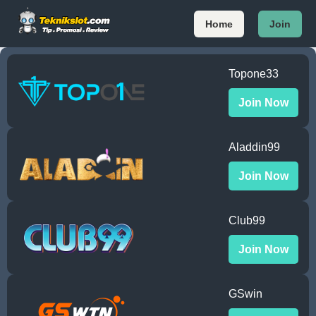
Home
Join
Topone33
Join Now
Aladdin99
Join Now
Club99
Join Now
GSwin