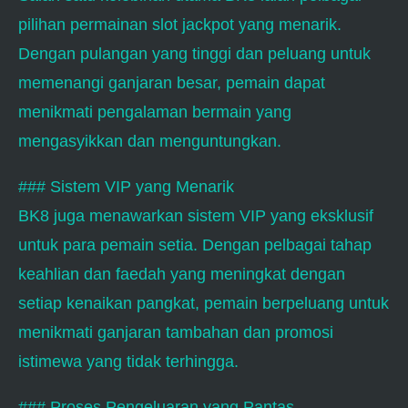
pilihan permainan slot jackpot yang menarik.
Dengan pulangan yang tinggi dan peluang untuk
memenangi ganjaran besar, pemain dapat
menikmati pengalaman bermain yang
mengasyikkan dan menguntungkan.
### Sistem VIP yang Menarik
BK8 juga menawarkan sistem VIP yang eksklusif
untuk para pemain setia. Dengan pelbagai tahap
keahlian dan faedah yang meningkat dengan
setiap kenaikan pangkat, pemain berpeluang untuk
menikmati ganjaran tambahan dan promosi
istimewa yang tidak terhingga.
### Proses Pengeluaran yang Pantas