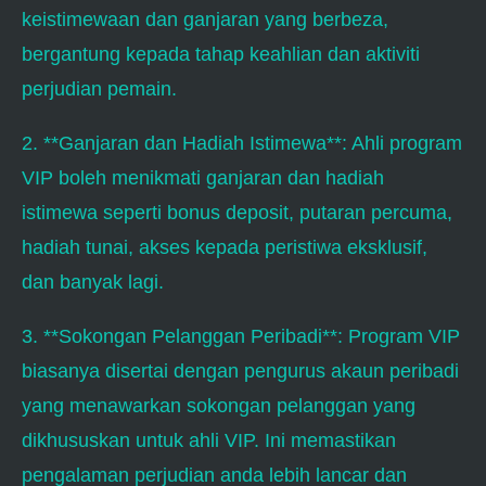
keistimewaan dan ganjaran yang berbeza,
bergantung kepada tahap keahlian dan aktiviti
perjudian pemain.
2. **Ganjaran dan Hadiah Istimewa**: Ahli program
VIP boleh menikmati ganjaran dan hadiah
istimewa seperti bonus deposit, putaran percuma,
hadiah tunai, akses kepada peristiwa eksklusif,
dan banyak lagi.
3. **Sokongan Pelanggan Peribadi**: Program VIP
biasanya disertai dengan pengurus akaun peribadi
yang menawarkan sokongan pelanggan yang
dikhususkan untuk ahli VIP. Ini memastikan
pengalaman perjudian anda lebih lancar dan