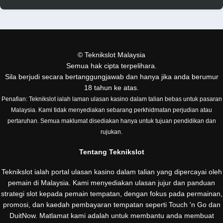
©
Teknikslot Malaysia
Semua hak cipta terpelihara.
Sila berjudi secara bertanggungjawab dan hanya jika anda berumur
18 tahun ke atas.
Penafian: Teknikslot ialah laman ulasan kasino dalam talian bebas untuk pasaran
Malaysia. Kami tidak menyediakan sebarang perkhidmatan perjudian atau
pertaruhan. Semua maklumat disediakan hanya untuk tujuan pendidikan dan
rujukan.
Tentang Teknikslot
Teknikslot ialah portal ulasan kasino dalam talian yang dipercayai oleh
pemain di Malaysia. Kami menyediakan ulasan jujur dan panduan
strategi slot kepada pemain tempatan, dengan fokus pada permainan,
promosi, dan kaedah pembayaran tempatan seperti Touch 'n Go dan
DuitNow. Matlamat kami adalah untuk membantu anda membuat