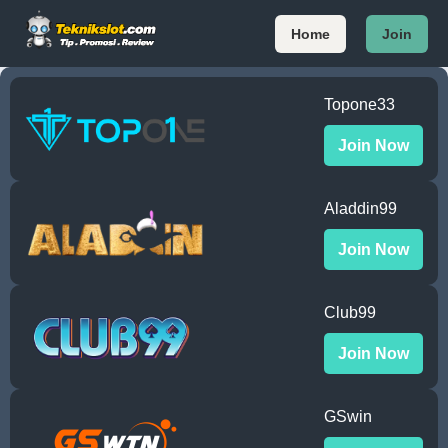
Home
Join
Topone33
Join Now
Aladdin99
Join Now
Club99
Join Now
GSwin