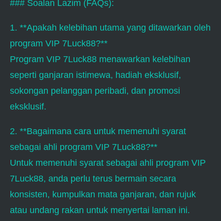
### Soalan Lazim (FAQs):
1. **Apakah kelebihan utama yang ditawarkan oleh
program VIP 7Luck88?**
Program VIP 7Luck88 menawarkan kelebihan
seperti ganjaran istimewa, hadiah eksklusif,
sokongan pelanggan peribadi, dan promosi
eksklusif.
2. **Bagaimana cara untuk memenuhi syarat
sebagai ahli program VIP 7Luck88?**
Untuk memenuhi syarat sebagai ahli program VIP
7Luck88, anda perlu terus bermain secara
konsisten, kumpulkan mata ganjaran, dan rujuk
atau undang rakan untuk menyertai laman ini.