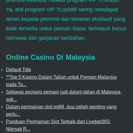
promosi eksklusif melalui program VIP 7Luck88?**
Ya, ahli program VIP 7Luck88 sering mendapat
akses kepada promosi dan tawaran eksklusif yang
tidak tersedia untuk pemain biasa, termasuk bonus
istimewa dan ganjaran tambahan.
Online Casino Di Malaysia
Default Title
**Top 5 Kasino Dalam Talian untuk Pemain Malaysia
pada Ta...
Sebagai seorang pemain judi dalam talian di Malaysia,
sok...
Dalam permainan slot eg88, dua istilah penting yang
perlu...
Panduan Permainan Slot Terbaik dari Livebet365:
Nikmati R...