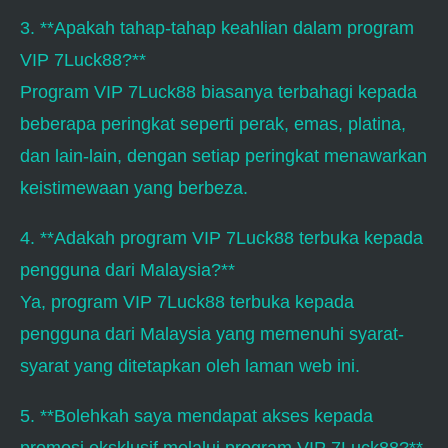
3. **Apakah tahap-tahap keahlian dalam program
VIP 7Luck88?**
Program VIP 7Luck88 biasanya terbahagi kepada
beberapa peringkat seperti perak, emas, platina,
dan lain-lain, dengan setiap peringkat menawarkan
keistimewaan yang berbeza.
4. **Adakah program VIP 7Luck88 terbuka kepada
pengguna dari Malaysia?**
Ya, program VIP 7Luck88 terbuka kepada
pengguna dari Malaysia yang memenuhi syarat-
syarat yang ditetapkan oleh laman web ini.
5. **Bolehkah saya mendapat akses kepada