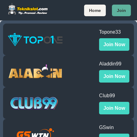
Home
Join
Topone33
Join Now
Aladdin99
Join Now
Club99
Join Now
GSwin