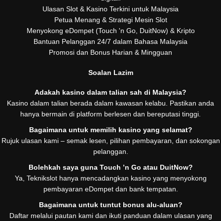
Ulasan Slot & Kasino Terkini untuk Malaysia
Petua Menang & Strategi Mesin Slot
Menyokong eDompet (Touch 'n Go, DuitNow) & Kripto
Bantuan Pelanggan 24/7 dalam Bahasa Malaysia
Promosi dan Bonus Harian & Mingguan
Soalan Lazim
Adakah kasino dalam talian sah di Malaysia?
Kasino dalam talian berada dalam kawasan kelabu. Pastikan anda
hanya bermain di platform berlesen dan bereputasi tinggi.
Bagaimana untuk memilih kasino yang selamat?
Rujuk ulasan kami – semak lesen, pilihan pembayaran, dan sokongan
pelanggan.
Bolehkah saya guna Touch ’n Go atau DuitNow?
Ya, Teknikslot hanya mencadangkan kasino yang menyokong
pembayaran eDompet dan bank tempatan.
Bagaimana untuk tuntut bonus alu-aluan?
Daftar melalui pautan kami dan ikuti panduan dalam ulasan yang