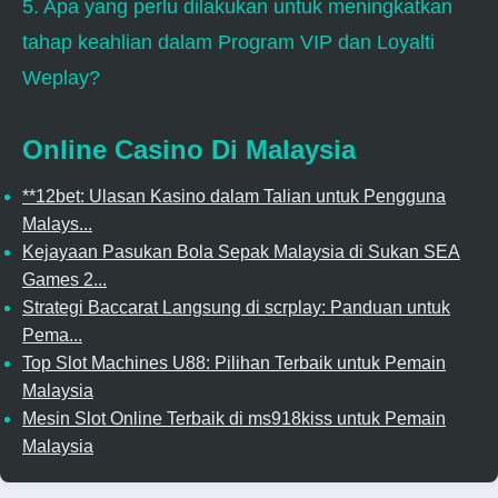
5. Apa yang perlu dilakukan untuk meningkatkan
tahap keahlian dalam Program VIP dan Loyalti
Weplay?
Online Casino Di Malaysia
**12bet: Ulasan Kasino dalam Talian untuk Pengguna
Malays...
Kejayaan Pasukan Bola Sepak Malaysia di Sukan SEA
Games 2...
Strategi Baccarat Langsung di scrplay: Panduan untuk
Pema...
Top Slot Machines U88: Pilihan Terbaik untuk Pemain
Malaysia
Mesin Slot Online Terbaik di ms918kiss untuk Pemain
Malaysia