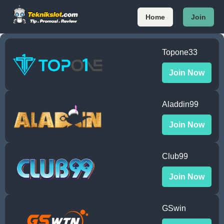
Home
Join
Topone33
Join Now
Aladdin99
Join Now
Club99
Join Now
GSwin