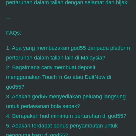
pertaruhan dalam talian dengan selamat dan bijak!
---
FAQs:
1. Apa yang membezakan god55 daripada platform
pertaruhan dalam talian lain di Malaysia?
2. Bagaimana cara membuat deposit
menggunakan Touch 'n Go atau DuitNow di
god55?
3. Adakah god55 menyediakan peluang langsung
untuk perlawanan bola sepak?
4. Berapakah had minimum pertaruhan di god55?
5. Adakah terdapat bonus penyambutan untuk
pengguna baru di god55?