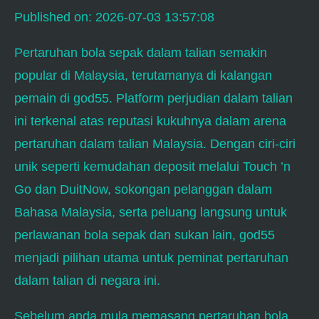
Published on: 2026-07-03 13:57:08
Pertaruhan bola sepak dalam talian semakin
popular di Malaysia, terutamanya di kalangan
pemain di god55. Platform perjudian dalam talian
ini terkenal atas reputasi kukuhnya dalam arena
pertaruhan dalam talian Malaysia. Dengan ciri-ciri
unik seperti kemudahan deposit melalui Touch ’n
Go dan DuitNow, sokongan pelanggan dalam
Bahasa Malaysia, serta peluang langsung untuk
perlawanan bola sepak dan sukan lain, god55
menjadi pilihan utama untuk peminat pertaruhan
dalam talian di negara ini.
Sebelum anda mula memasang pertaruhan bola