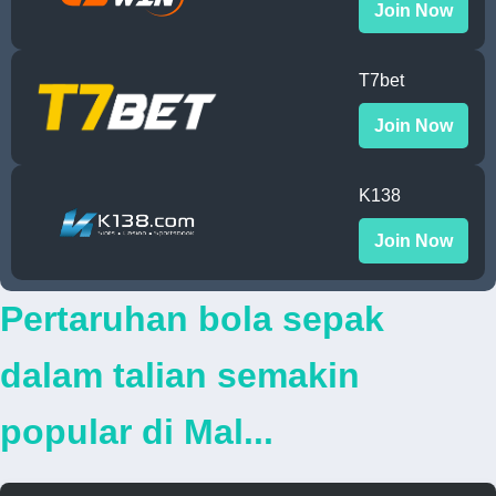
Join Now
T7bet
Join Now
K138
Join Now
Pertaruhan bola sepak
dalam talian semakin
popular di Mal...