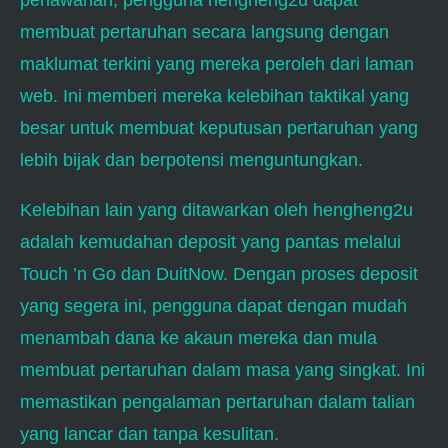
perlawanan, pengguna hengheng2u dapat
membuat pertaruhan secara langsung dengan
maklumat terkini yang mereka peroleh dari laman
web. Ini memberi mereka kelebihan taktikal yang
besar untuk membuat keputusan pertaruhan yang
lebih bijak dan berpotensi menguntungkan.
Kelebihan lain yang ditawarkan oleh hengheng2u
adalah kemudahan deposit yang pantas melalui
Touch ’n Go dan DuitNow. Dengan proses deposit
yang segera ini, pengguna dapat dengan mudah
menambah dana ke akaun mereka dan mula
membuat pertaruhan dalam masa yang singkat. Ini
memastikan pengalaman pertaruhan dalam talian
yang lancar dan tanpa kesulitan.