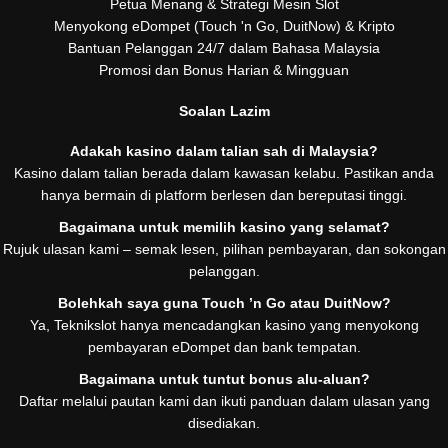
Petua Menang & Strategi Mesin Slot
Menyokong eDompet (Touch 'n Go, DuitNow) & Kripto
Bantuan Pelanggan 24/7 dalam Bahasa Malaysia
Promosi dan Bonus Harian & Mingguan
Soalan Lazim
Adakah kasino dalam talian sah di Malaysia?
Kasino dalam talian berada dalam kawasan kelabu. Pastikan anda
hanya bermain di platform berlesen dan bereputasi tinggi.
Bagaimana untuk memilih kasino yang selamat?
Rujuk ulasan kami – semak lesen, pilihan pembayaran, dan sokongan
pelanggan.
Bolehkah saya guna Touch ’n Go atau DuitNow?
Ya, Teknikslot hanya mencadangkan kasino yang menyokong
pembayaran eDompet dan bank tempatan.
Bagaimana untuk tuntut bonus alu-aluan?
Daftar melalui pautan kami dan ikuti panduan dalam ulasan yang
disediakan.