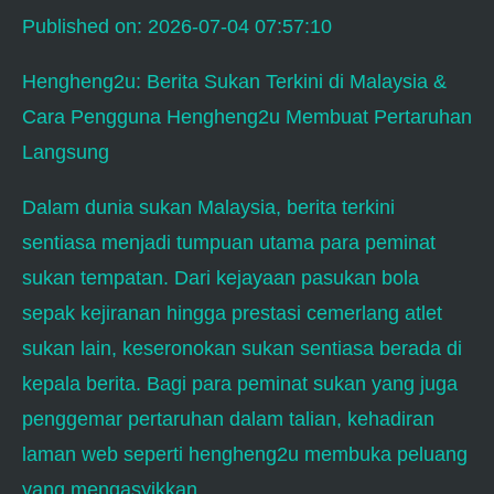
Published on: 2026-07-04 07:57:10
Hengheng2u: Berita Sukan Terkini di Malaysia &
Cara Pengguna Hengheng2u Membuat Pertaruhan
Langsung
Dalam dunia sukan Malaysia, berita terkini
sentiasa menjadi tumpuan utama para peminat
sukan tempatan. Dari kejayaan pasukan bola
sepak kejiranan hingga prestasi cemerlang atlet
sukan lain, keseronokan sukan sentiasa berada di
kepala berita. Bagi para peminat sukan yang juga
penggemar pertaruhan dalam talian, kehadiran
laman web seperti hengheng2u membuka peluang
yang mengasyikkan.