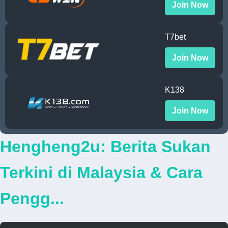
Join Now
T7bet
Join Now
K138
Join Now
Hengheng2u: Berita Sukan
Terkini di Malaysia & Cara
Pengg...