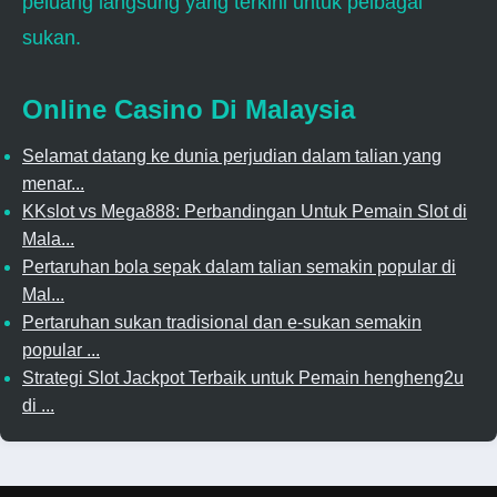
peluang langsung yang terkini untuk pelbagai
sukan.
Online Casino Di Malaysia
Selamat datang ke dunia perjudian dalam talian yang
menar...
KKslot vs Mega888: Perbandingan Untuk Pemain Slot di
Mala...
Pertaruhan bola sepak dalam talian semakin popular di
Mal...
Pertaruhan sukan tradisional dan e-sukan semakin
popular ...
Strategi Slot Jackpot Terbaik untuk Pemain hengheng2u
di ...