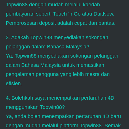
Topwin88 dengan mudah melalui kaedah
pembayaran seperti Touch ’n Go atau DuitNow.
Pemprosesan deposit adalah cepat dan pantas.
3. Adakah Topwin88 menyediakan sokongan
pelanggan dalam Bahasa Malaysia?
Ya, Topwin88 menyediakan sokongan pelanggan
dalam Bahasa Malaysia untuk memastikan
pengalaman pengguna yang lebih mesra dan
efisien.
4. Bolehkah saya menempatkan pertaruhan 4D
menggunakan Topwin88?
Ya, anda boleh menempatkan pertaruhan 4D baru
dengan mudah melalui platform Topwin88. Semak