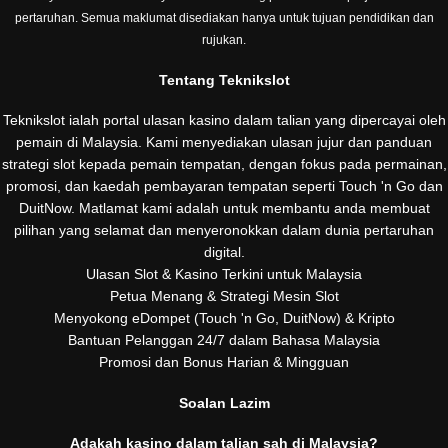
pertaruhan. Semua maklumat disediakan hanya untuk tujuan pendidikan dan
rujukan.
Tentang Teknikslot
Teknikslot ialah portal ulasan kasino dalam talian yang dipercayai oleh
pemain di Malaysia. Kami menyediakan ulasan jujur dan panduan
strategi slot kepada pemain tempatan, dengan fokus pada permainan,
promosi, dan kaedah pembayaran tempatan seperti Touch 'n Go dan
DuitNow. Matlamat kami adalah untuk membantu anda membuat
pilihan yang selamat dan menyeronokkan dalam dunia pertaruhan
digital.
Ulasan Slot & Kasino Terkini untuk Malaysia
Petua Menang & Strategi Mesin Slot
Menyokong eDompet (Touch 'n Go, DuitNow) & Kripto
Bantuan Pelanggan 24/7 dalam Bahasa Malaysia
Promosi dan Bonus Harian & Mingguan
Soalan Lazim
Adakah kasino dalam talian sah di Malaysia?