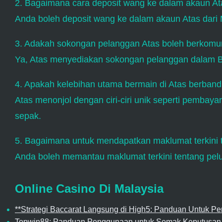
2. Bagaimana cara deposit wang ke dalam akaun At
Anda boleh deposit wang ke dalam akaun Atas dar
3. Adakah sokongan pelanggan Atas boleh berkomu
Ya, Atas menyediakan sokongan pelanggan dalam B
4. Apakah kelebihan utama bermain di Atas berbandi
Atas menonjol dengan ciri-ciri unik seperti pemba
sepak.
5. Bagaimana untuk mendapatkan maklumat terkini 
Anda boleh memantau maklumat terkini tentang pelu
Online Casino Di Malaysia
**Strategi Baccarat Langsung di High5: Panduan Untuk Pe
Topwin88: Panduan Penggunaan untuk Semak Keputusan 