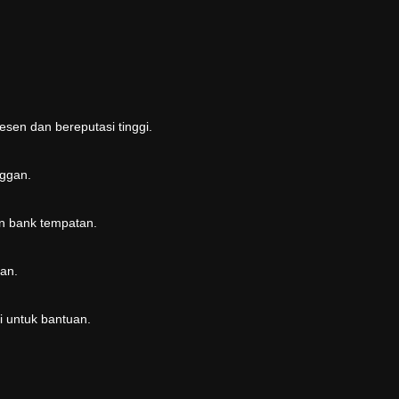
sen dan bereputasi tinggi.
nggan.
n bank tempatan.
an.
i untuk bantuan.