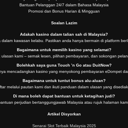
Bantuan Pelanggan 24/7 dalam Bahasa Malaysia
Promosi dan Bonus Harian & Mingguan
Soalan Lazim
Adakah kasino dalam talian sah di Malaysia?
a dalam kawasan kelabu. Pastikan anda hanya bermain di platform berle
Bagaimana untuk memilih kasino yang selamat?
 ulasan kami – semak lesen, pilihan pembayaran, dan sokongan pela
Bolehkah saya guna Touch ’n Go atau DuitNow?
hanya mencadangkan kasino yang menyokong pembayaran eDompet da
Bagaimana untuk tuntut bonus alu-aluan?
ftar melalui pautan kami dan ikuti panduan dalam ulasan yang disediak
Di mana boleh dapat bantuan untuk ketagihan judi?
bantuan perjudian bertanggungjawab Malaysia atau rujuk halaman kam
Artikel Disyorkan
Senarai Slot Terbaik Malaysia 2025