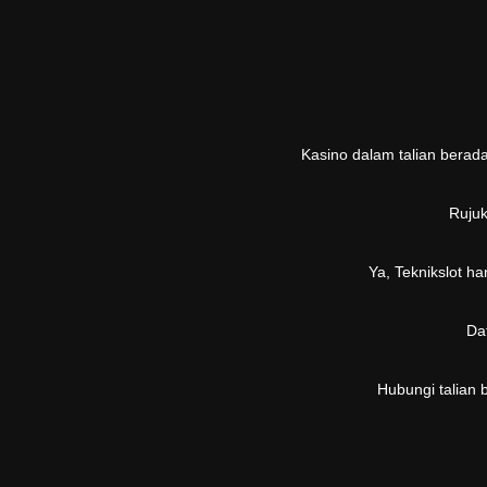
Kasino dalam talian berad
Rujuk
Ya, Teknikslot 
Da
Hubungi talian 