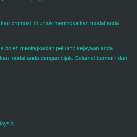
kan promosi ini untuk meningkatkan modal anda
da boleh meningkatkan peluang kejayaan anda
skan modal anda dengan bijak. Selamat bermain dan
aysia.