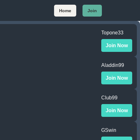
Home
Join
Topone33
Join Now
Aladdin99
Join Now
Club99
Join Now
GSwin