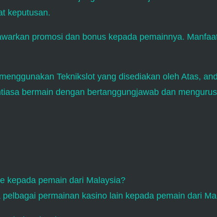
t keputusan.
nawarkan promosi dan bonus kepada pemainnya. Manfaat
enggunakan Teknikslot yang disediakan oleh Atas, an
entiasa bermain dengan bertanggungjawab dan menguru
e kepada pemain dari Malaysia?
 pelbagai permainan kasino lain kepada pemain dari Mal